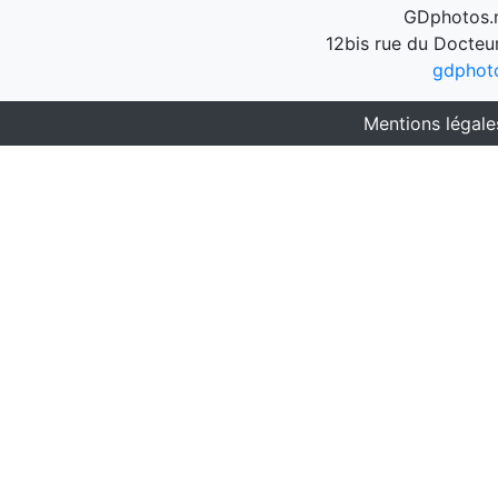
GDphotos.n
12bis rue du Docteu
gdphot
Mentions légale