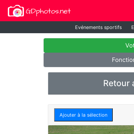
Evénements sportifs
E
Vot
Fonctio
Retour 
Ajouter à la sélection