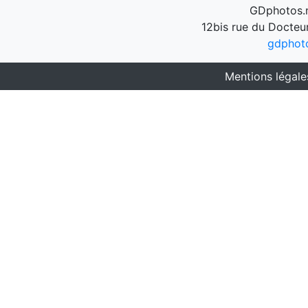
GDphotos.n
12bis rue du Docteu
gdphot
Mentions légale