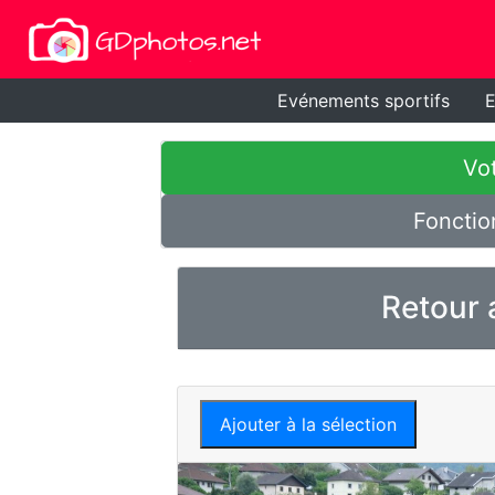
Evénements sportifs
E
Vot
Fonctio
Retour 
Ajouter à la sélection