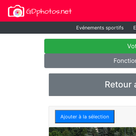
Evénements sportifs
E
Vot
Fonctio
Retour 
Ajouter à la sélection