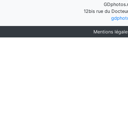
GDphotos.n
12bis rue du Docteu
gdphot
Mentions légale