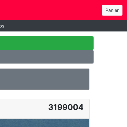
Panier
bs
3199004