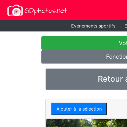
Evénements sportifs
E
Vot
Fonctio
Retour 
Ajouter à la sélection