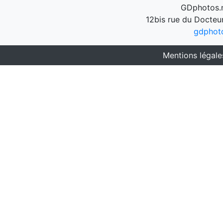
GDphotos.n
12bis rue du Docteu
gdphot
Mentions légale