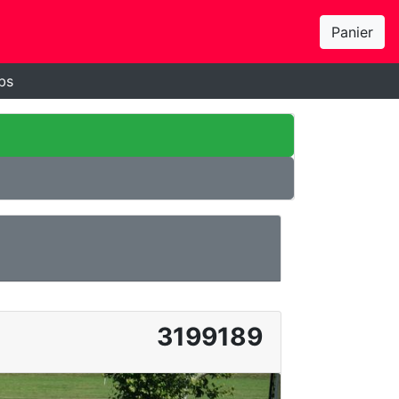
Panier
bs
3199189