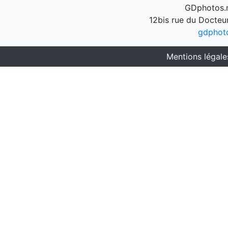
GDphotos.n
12bis rue du Docteu
gdphot
Mentions légale