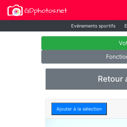
Evénements sportifs
E
Vot
Fonctio
Retour 
Ajouter à la sélection