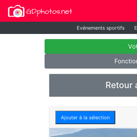
Evénements sportifs
E
Vot
Fonctio
Retour 
Ajouter à la sélection