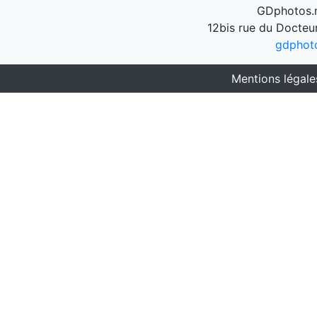
GDphotos.n
12bis rue du Docteu
gdphot
Mentions légale