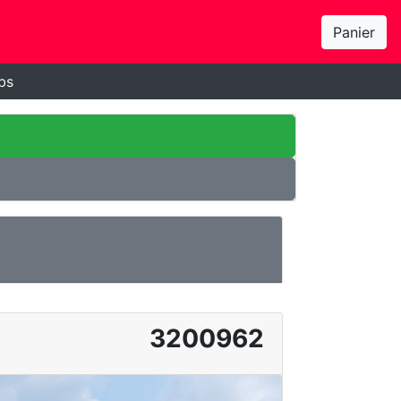
Panier
bs
3200962