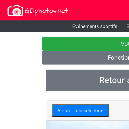
Evénements sportifs
E
Vot
Fonctio
Retour 
Ajouter à la sélection