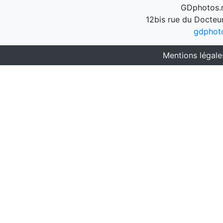
GDphotos.n
12bis rue du Docteu
gdphot
Mentions légale