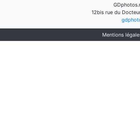
GDphotos.n
12bis rue du Docteu
gdphot
Mentions légale