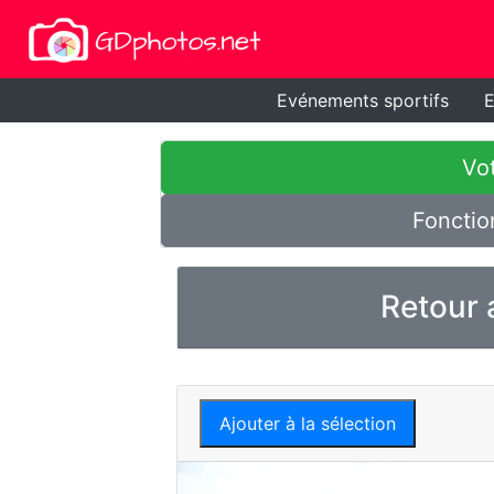
Evénements sportifs
E
Vot
Fonctio
Retour 
Ajouter à la sélection