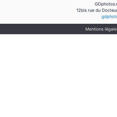
GDphotos.n
12bis rue du Docteu
gdphot
Mentions légale