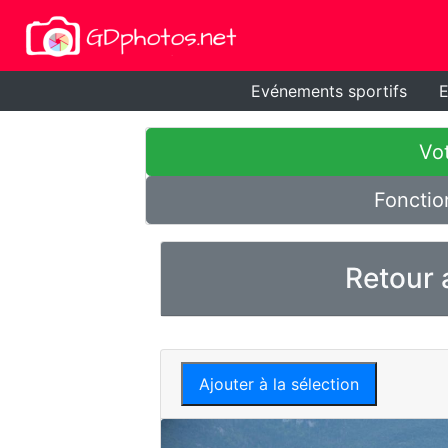
Evénements sportifs
E
Vot
Fonctio
Retour 
Ajouter à la sélection