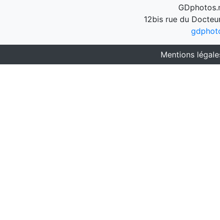
GDphotos.n
12bis rue du Docteu
gdphot
Mentions légale