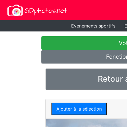
Evénements sportifs
E
Vot
Fonctio
Retour 
Ajouter à la sélection