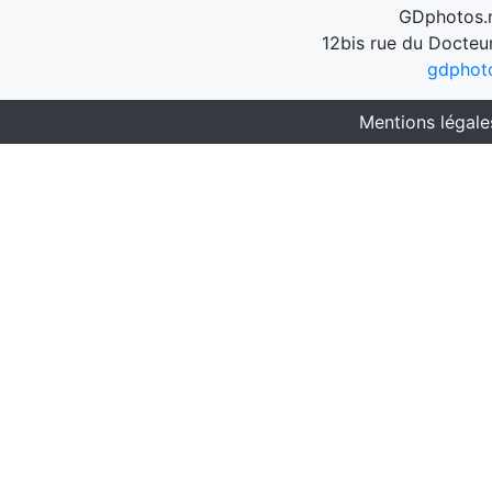
GDphotos.n
12bis rue du Docteu
gdphot
Mentions légale