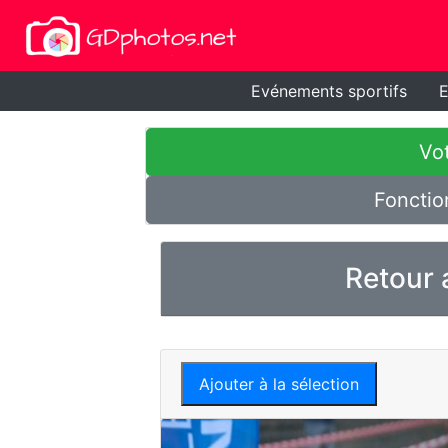
Evénements sportifs
E
Vot
Fonctio
Retour 
Ajouter à la sélection