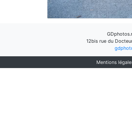
GDphotos.n
12bis rue du Docteu
gdphot
Mentions légale