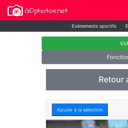
Evénements sportifs
E
Vot
Fonctio
Retour 
Ajouter à la sélection