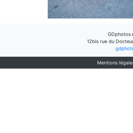
GDphotos.n
12bis rue du Docteu
gdphot
Mentions légale