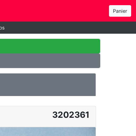
Panier
bs
3202361