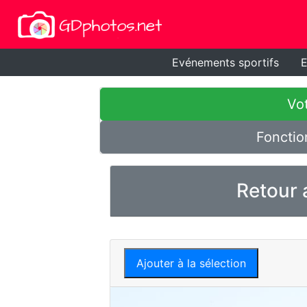
Evénements sportifs
E
Vot
Fonctio
Retour 
Ajouter à la sélection