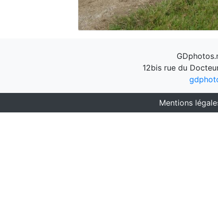
GDphotos.n
12bis rue du Docteu
gdphot
Mentions légale