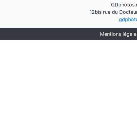
GDphotos.n
12bis rue du Docteu
gdphot
Mentions légale