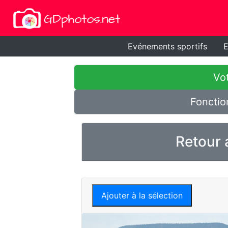
Evénements sportifs
E
Vot
Fonctio
Retour 
Ajouter à la sélection