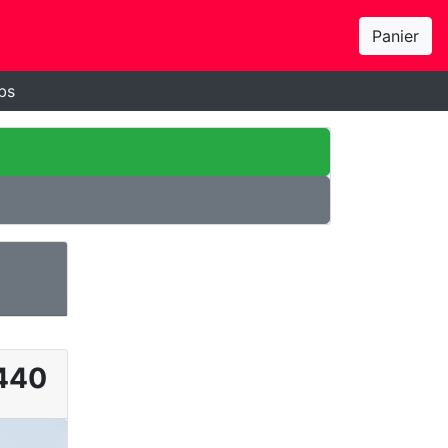
Panier
bs
440