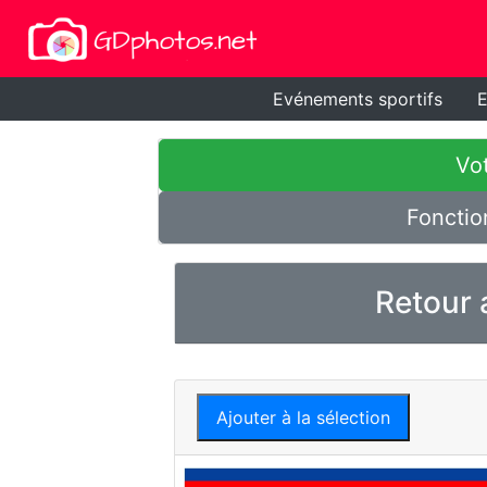
Evénements sportifs
E
Vot
Fonctio
Retour 
Ajouter à la sélection