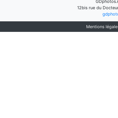
GDphotos.n
12bis rue du Docteu
gdphot
Mentions légale