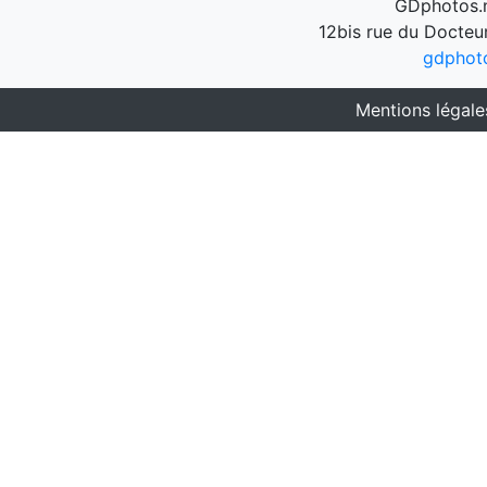
GDphotos.n
12bis rue du Docteu
gdphot
Mentions légale