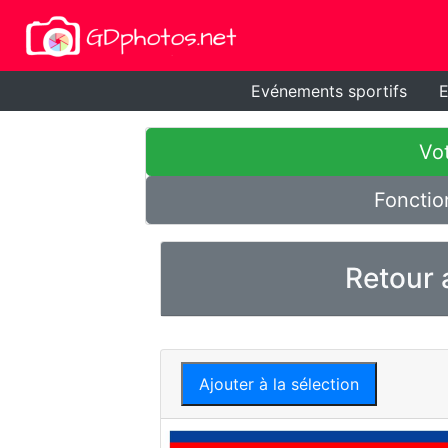
Evénements sportifs
E
Vot
Fonctio
Retour 
Ajouter à la sélection