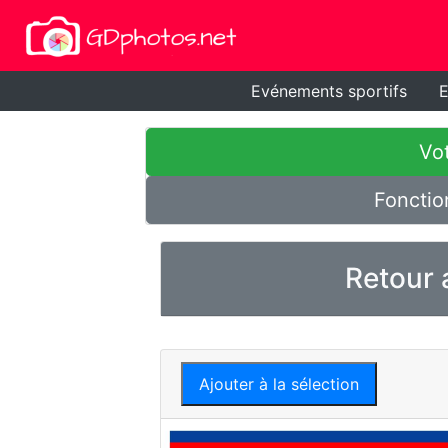
Evénements sportifs
E
Vot
Fonctio
Retour 
Ajouter à la sélection