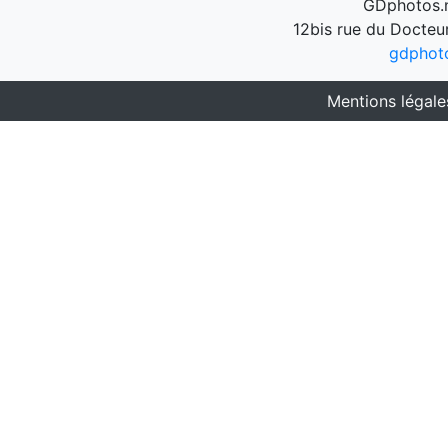
GDphotos.n
12bis rue du Docteu
gdphot
Mentions légale