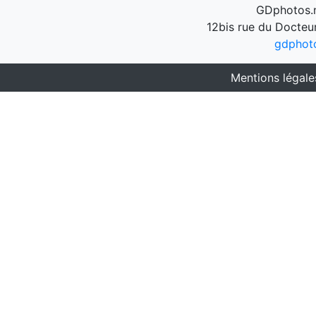
GDphotos.n
12bis rue du Docteu
gdphot
Mentions légale