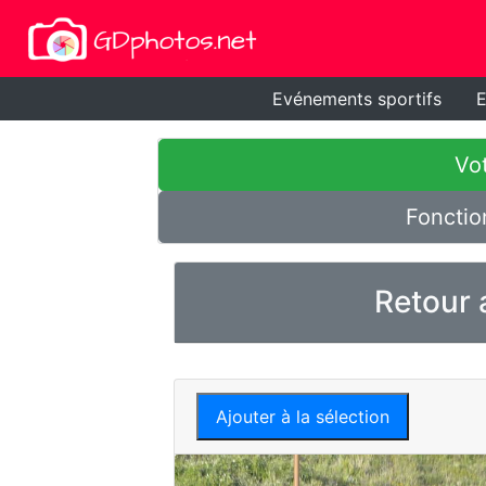
Evénements sportifs
E
Vot
Fonctio
Retour 
Ajouter à la sélection