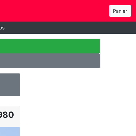
Panier
bs
980