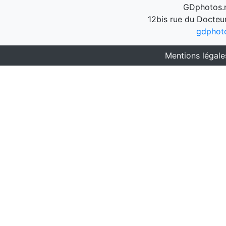
GDphotos.n
12bis rue du Docteu
gdphot
Mentions légale