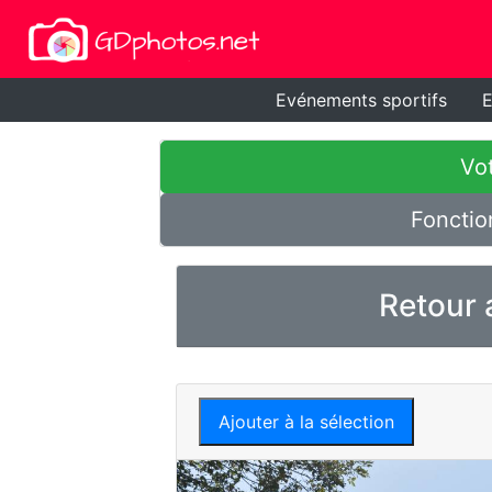
Evénements sportifs
E
Vot
Fonctio
Retour 
Ajouter à la sélection