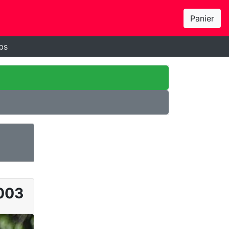
Panier
bs
003