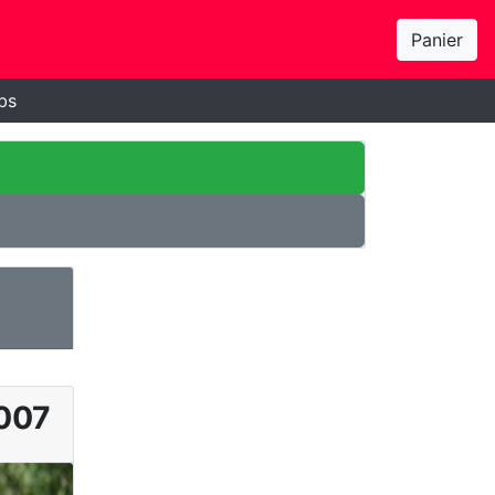
Panier
bs
007