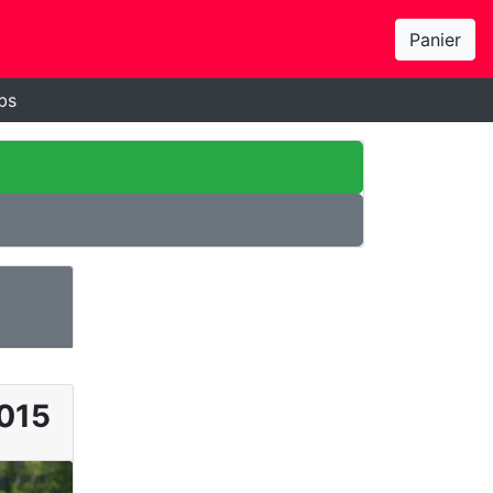
Panier
bs
015