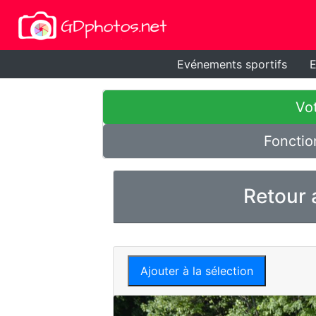
Evénements sportifs
E
Vot
Fonctio
Retour 
Ajouter à la sélection