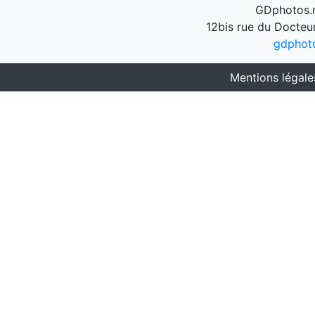
GDphotos.n
12bis rue du Docteu
gdphot
Mentions légale