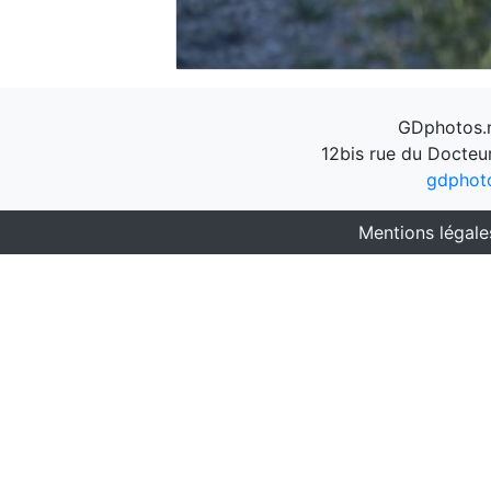
GDphotos.n
12bis rue du Docteu
gdphot
Mentions légale