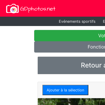
Evénements sportifs
E
Vot
Fonctio
Retour 
Ajouter à la sélection