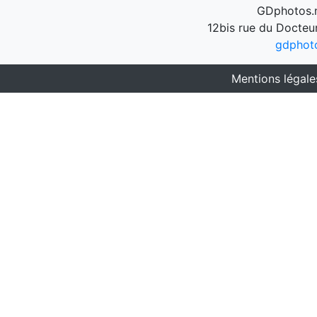
GDphotos.n
12bis rue du Docteu
gdphot
Mentions légale