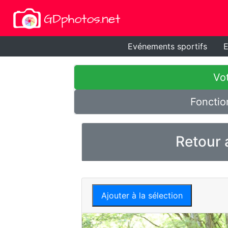
Evénements sportifs
E
Vot
Fonctio
Retour 
Ajouter à la sélection