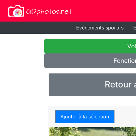
Evénements sportifs
E
Vot
Fonctio
Retour 
Ajouter à la sélection