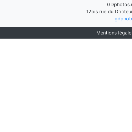
GDphotos.n
12bis rue du Docteu
gdphot
Mentions légale