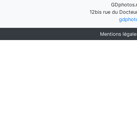
GDphotos.n
12bis rue du Docteu
gdphot
Mentions légale