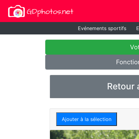
Evénements sportifs
E
Vot
Fonctio
Retour 
Ajouter à la sélection