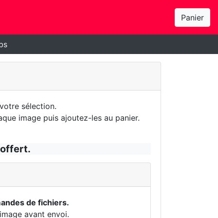
Panier
bs
otre sélection.
aque image puis ajoutez-les au panier.
offert.
ndes de fichiers.
 image avant envoi.