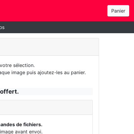
Panier
bs
otre sélection.
aque image puis ajoutez-les au panier.
offert.
ndes de fichiers.
 image avant envoi.