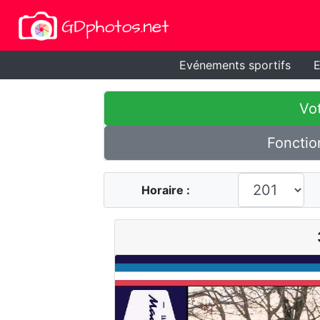
Evénements sportifs
E
Vot
Fonctio
Horaire :