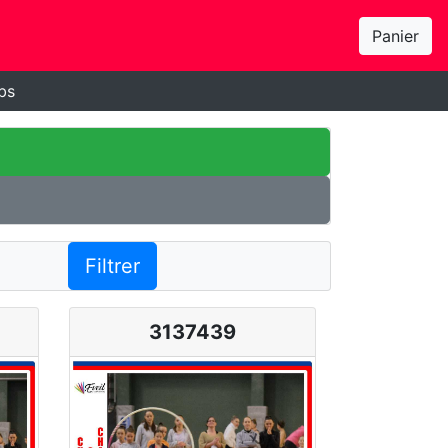
Panier
bs
Filtrer
3137439