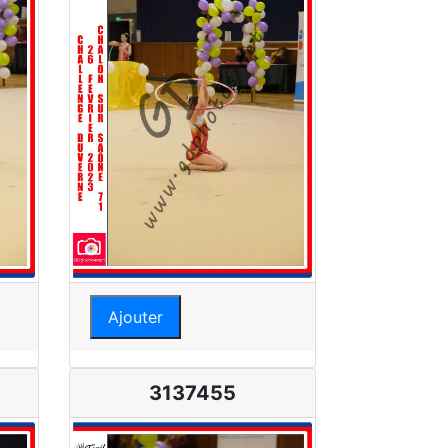
Ajouter
3137455