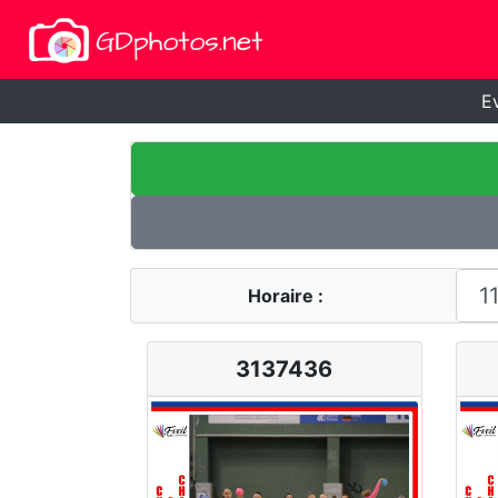
E
Horaire :
3137436