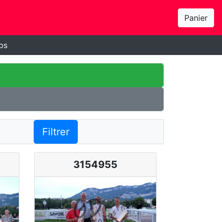
Panier
bs
Filtrer
3154955