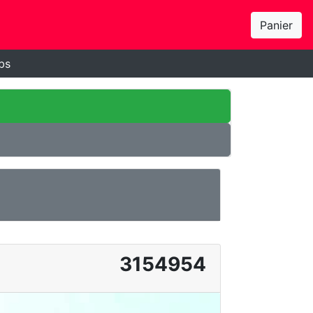
Panier
bs
3154954