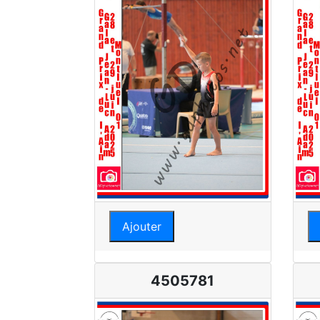
Ajouter
4505781