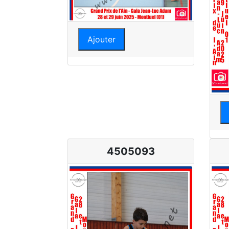
Ajouter
4505093