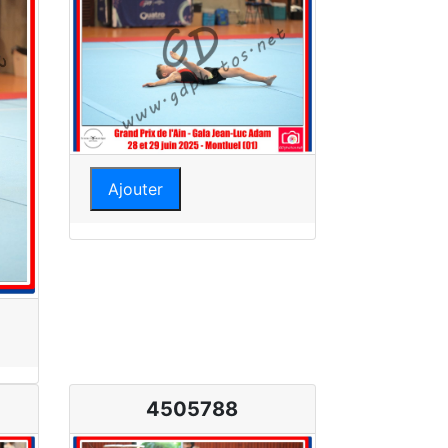
Ajouter
4505788