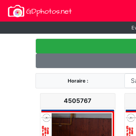
E
Horaire :
4505767