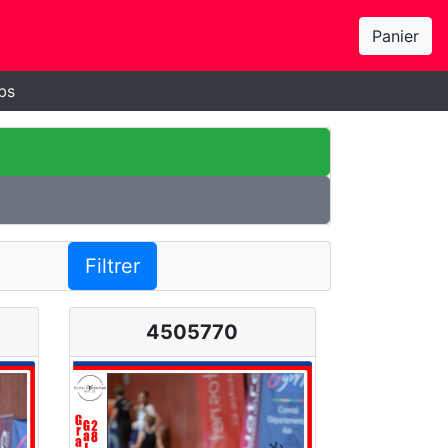
Panier
bs
Filtrer
4505770