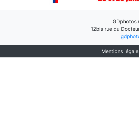
GDphotos.n
12bis rue du Docteu
gdphot
Mentions légale