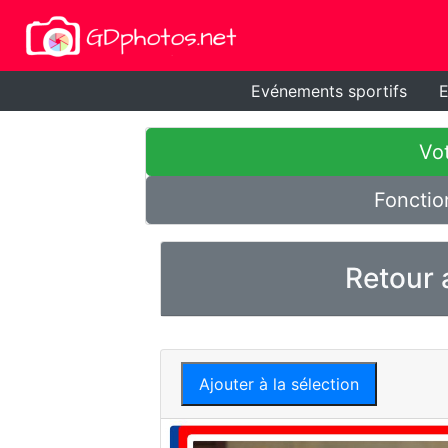
Evénements sportifs
E
Vot
Fonctio
Retour 
Ajouter à la sélection