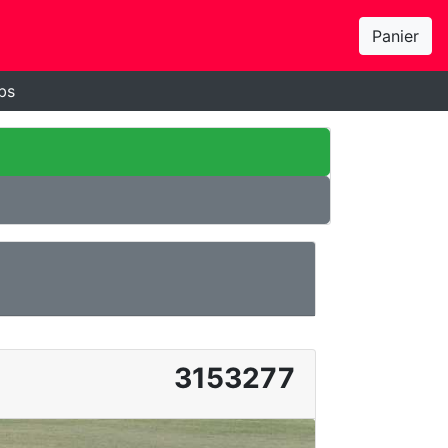
Panier
bs
3153277