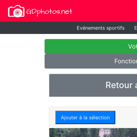
Evénements sportifs
E
Vot
Fonctio
Retour 
Ajouter à la sélection