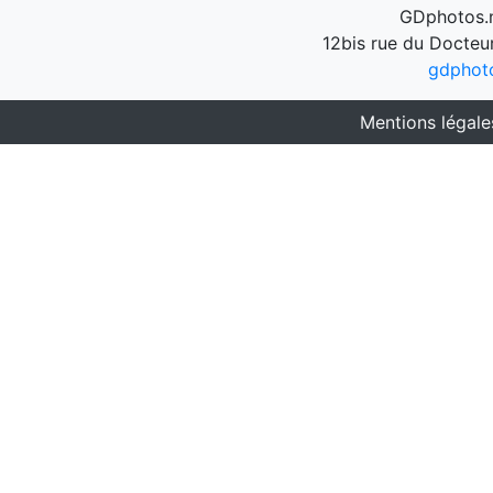
GDphotos.n
12bis rue du Docteu
gdphot
Mentions légale