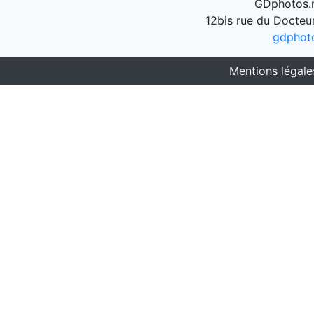
GDphotos.n
12bis rue du Docteu
gdphot
Mentions légale