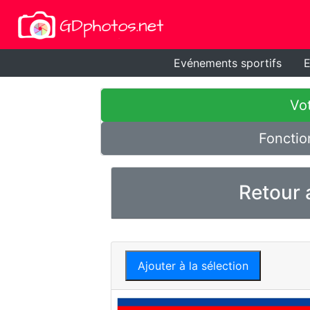
Evénements sportifs
E
Vot
Fonctio
Retour 
Ajouter à la sélection