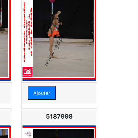
Ajouter
5187998