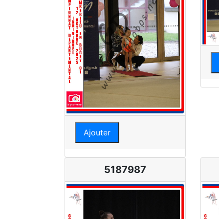
Ajouter
5187987