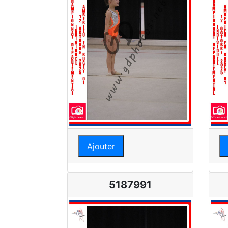
Ajouter
5187991