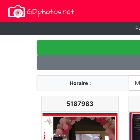
E
Horaire :
5187983