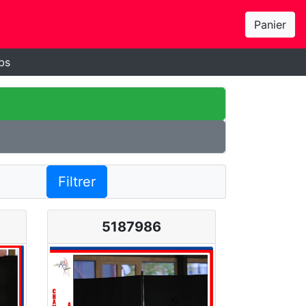
Panier
bs
Filtrer
5187986