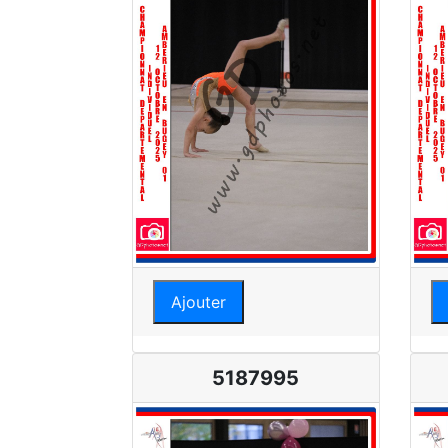
Ajouter
5187995