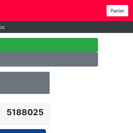
Panier
bs
5188025