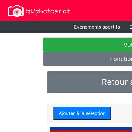
Evénements sportifs
E
Vot
Fonctio
Retour 
Ajouter à la sélection