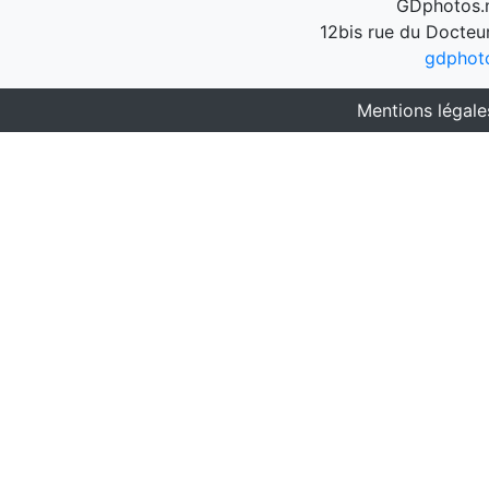
GDphotos.n
12bis rue du Docteu
gdphot
Mentions légale