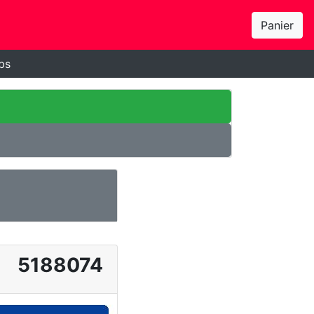
Panier
bs
5188074