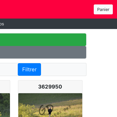
Panier
bs
Filtrer
3629950