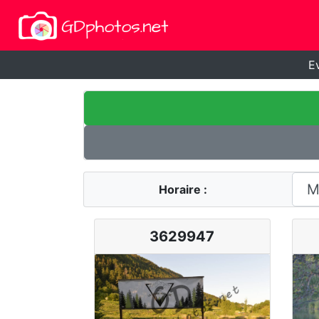
E
Horaire :
3629947