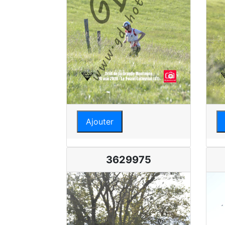
Ajouter
3629975