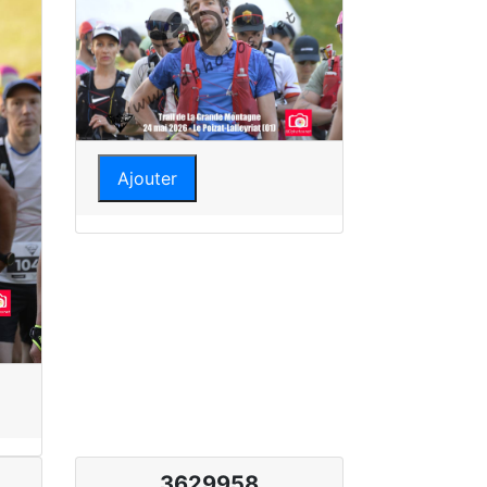
Ajouter
3629958