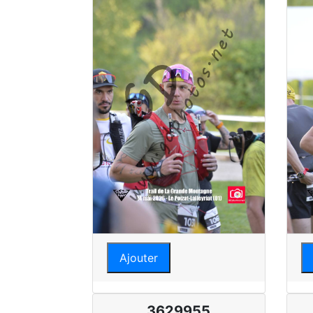
Ajouter
3629955