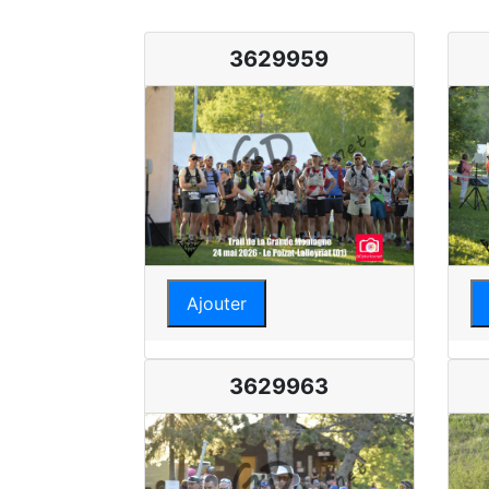
3629959
Ajouter
3629963