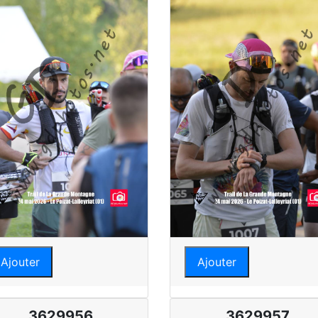
Ajouter
Ajouter
3629956
3629957