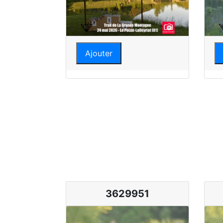
Ajouter
3629951